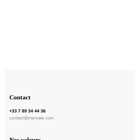
73,98
€
Duo Pousse et Vitalité Capillaire MERYALE
Contact
+33 7 89 34 44 36
contact@meryale.com
Nos valeurs