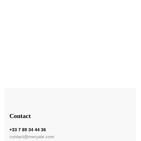
39,00
€
Huile de Pépins de Figue de Barbarie – Meryale
Note
5.00
sur 5
Contact
+33 7 89 34 44 36
contact@meryale.com