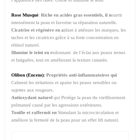
l’apparence des rides. Unifie et illumine le teint
Rose Musqué
:
Riche en acides gras essentiels, il n
ourrit
intensément la peau et favorise sa réparation naturelle.
Cicatrise et régénère en a
idant à atténuer les marques, les
taches et les cicatrices grâce à sa forte concentration en
rétinol naturel.
Illumine le teint en r
edonnant de l’éclat aux peaux ternes
et fatiguées, tout en améliorant la texture cutanée.
Olibon (Encens)
:
Propriétés anti-inflammatoires qui
Calment les irritations et apaise les peaux sensibles ou
sujettes aux rougeurs.
Antioxydant naturel
qui Protège la peau du vieillissement
prématuré causé par les agressions extérieures.
Tonifie et raffermit en
Stimulant la microcirculation et
améliore la fermeté de la peau pour un effet lift naturel.