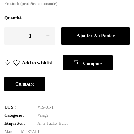
En stock (peut être commandé)
Quantité
Ajouter Au Panier
Add to wishlist
Compare
Compare
UGS :
VIS-01-1
Catégorie :
Visage
Étiquettes :
Anti-Tâche
,
Eclat
Marque :
MERYALE