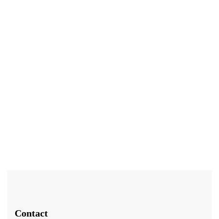
39,99
€
Lotion Anti Chute Sans Rinçage 100ml
Note
4.00
sur 5
Contact